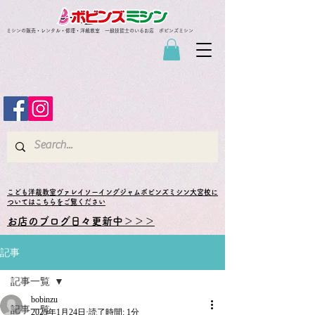
ミシンの販売・レンタル・修理・洋裁教室 一級技能士のいるお店 ボビンズミシン
​こども洋裁教室ヴァレイソーイングジャムボビンズミシン大宮校に
ついてはこちらをご覧ください
お店のブログ日々更新中＞＞＞
記事
記事一覧
bobinzu
記事一覧
2025年1月24日
読了時間: 1分