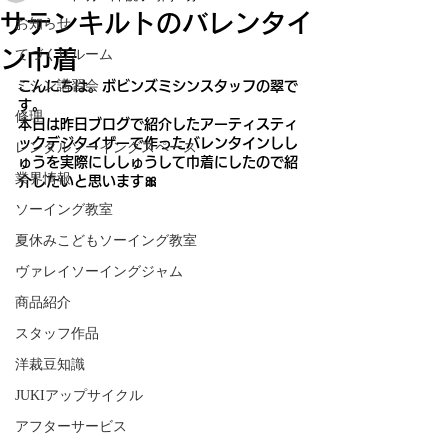
サテンキルトのバレンタイ
お知らせ
ン巾着
てづくりルーム
ミシン講習会
こんにちは。ボビンズミシンスタッフの翠で
す。
修理
本日は昨日ブログで紹介したアーティスティ
ックデジタイザーで作ったバレンタインしし
レンタルソーイングスペース
ゅうを実際にししゅうして巾着にしたので紹
業界情報
介したいと思います🎀
ソーイング教室
夏休みこどもソーイング教室
ヴァレイソーイングジャム
商品紹介
スタッフ作品
洋裁豆知識
JUKIアップサイクル
アフターサービス