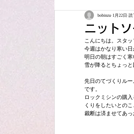
bobinzu
1月22日
読
ソーイング教室
夏休みこども
ニットソ
こんにちは。スタッ
JUKIアップサイクル
アフター
今週はかなり寒い日
明日の朝はすごく寒
雪が降るとちょっと
先日のてづくりルー
です。
ロックミシンの購入
くりをしたいとのこ
裁断は済ませてあっ