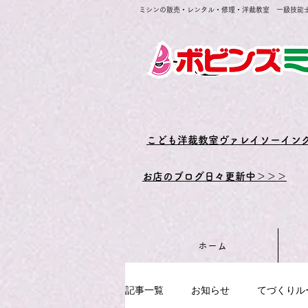
ミシンの販売・レンタル・修理・洋裁教室 一級技能
​こども洋裁教室ヴァレイソーイン
お店のブログ日々更新中＞＞＞
ホーム
記事一覧
お知らせ
てづくりル