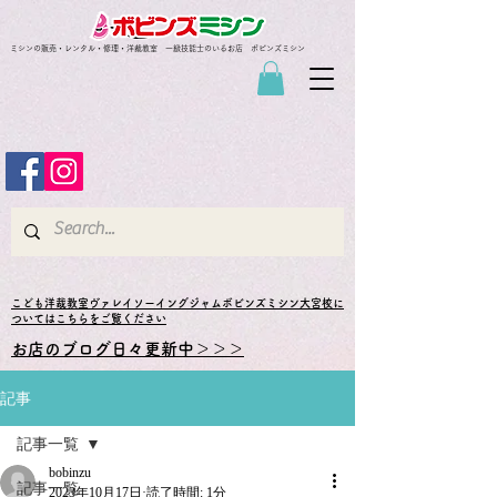
ミシンの販売・レンタル・修理・洋裁教室 一級技能士のいるお店 ボビンズミシン
​こども洋裁教室ヴァレイソーイングジャムボビンズミシン大宮校に
ついてはこちらをご覧ください
お店のブログ日々更新中＞＞＞
記事
記事一覧
bobinzu
記事一覧
2023年10月17日
読了時間: 1分