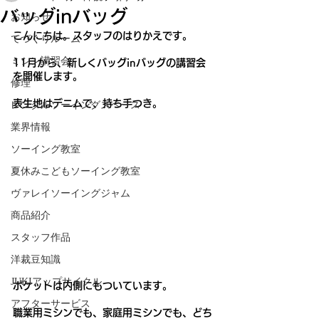
バッグinバッグ
お知らせ
こんにちは。スタッフのはりかえです。
てづくりルーム
ミシン講習会
11月から、新しくバッグinバッグの講習会
を開催します。
修理
表生地はデニムで、持ち手つき。
レンタルソーイングスペース
業界情報
ソーイング教室
夏休みこどもソーイング教室
ヴァレイソーイングジャム
商品紹介
スタッフ作品
洋裁豆知識
JUKIアップサイクル
ポケットは内側にもついています。
アフターサービス
職業用ミシンでも、家庭用ミシンでも、どち