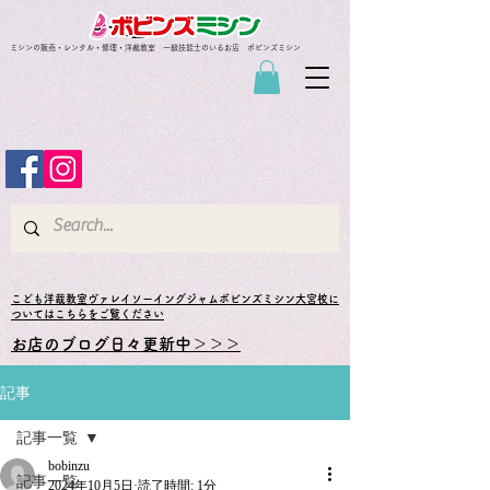
ミシンの販売・レンタル・修理・洋裁教室 一級技能士のいるお店 ボビンズミシン
​こども洋裁教室ヴァレイソーイングジャムボビンズミシン大宮校に
ついてはこちらをご覧ください
お店のブログ日々更新中＞＞＞
記事
記事一覧
bobinzu
記事一覧
2024年10月5日
読了時間: 1分