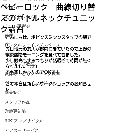
ベビーロック 曲線切り替
お知らせ
えのボトルネックチュニッ
てづくりルーム
ミシン講習会
ク講習
修理
こんにちは。ボビンズミシンスタッフの翠で
す。
レンタルソーイングスペース
先日地元の友人が都内にきていたので上野の
業界情報
喫茶店でモーニングを食べてきました。
少し観光もするつもりが話過ぎて時間が無く
ソーイング教室
なりました（笑）
でも楽しかったのでOKです。
夏休みこどもソーイング教室
ヴァレイソーイングジャム
さて本日は新しいワークショップのお知らせ
✨
商品紹介
スタッフ作品
洋裁豆知識
JUKIアップサイクル
アフターサービス