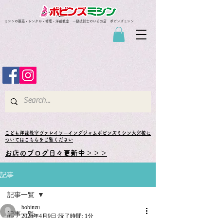
ミシンの販売・レンタル・修理・洋裁教室 一級技能士のいるお店 ボビンズミシン
​こども洋裁教室ヴァレイソーイングジャムボビンズミシン大宮校に
ついてはこちらをご覧ください
お店のブログ日々更新中＞＞＞
記事
記事一覧
bobinzu
記事一覧
2025年4月9日
読了時間: 1分