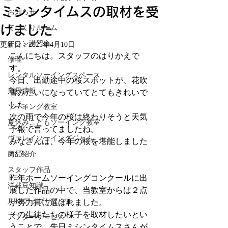
ミシンタイムスの取材を受
お知らせ
けました
てづくりルーム
ミシン講習会
更新日：
2025年4月10日
こんにちは。スタッフのはりかえで
修理
す。
レンタルソーイングスペース
今日、出勤途中の桜スポットが、花吹
業界情報
雪みたいになっていてとてもきれいで
した。
ソーイング教室
次の雨で今年の桜は終わりそうと天気
夏休みこどもソーイング教室
予報で言ってましたね。
ヴァレイソーイングジャム
みなさんは、今年の桜を堪能しました
か？
商品紹介
スタッフ作品
昨年ホームソーイングコンクールに出
洋裁豆知識
展した作品の中で、当教室からは２点
JUKIアップサイクル
が努力賞に選ばれました。
その生徒たちの様子を取材したいとい
アフターサービス
うことで、先日ミシンタイムスさんが