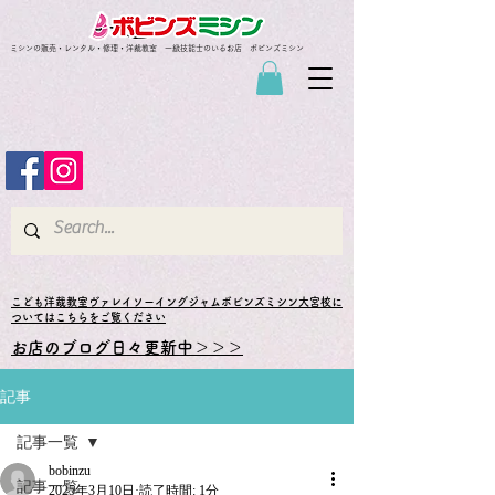
ミシンの販売・レンタル・修理・洋裁教室 一級技能士のいるお店 ボビンズミシン
​こども洋裁教室ヴァレイソーイングジャムボビンズミシン大宮校に
ついてはこちらをご覧ください
お店のブログ日々更新中＞＞＞
記事
記事一覧
bobinzu
記事一覧
2025年3月10日
読了時間: 1分