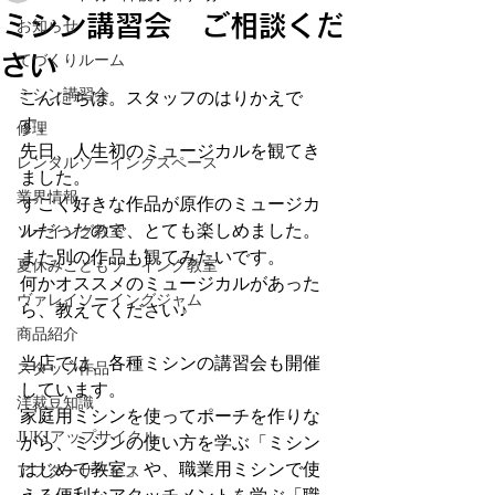
ミシン講習会 ご相談くだ
お知らせ
さい
てづくりルーム
ミシン講習会
こんにちは。スタッフのはりかえで
す。
修理
先日、人生初のミュージカルを観てき
レンタルソーイングスペース
ました。
業界情報
すごく好きな作品が原作のミュージカ
ルだったので、とても楽しめました。
ソーイング教室
また別の作品も観てみたいです。
夏休みこどもソーイング教室
何かオススメのミュージカルがあった
ヴァレイソーイングジャム
ら、教えてください♪
商品紹介
当店では、各種ミシンの講習会も開催
スタッフ作品
しています。
洋裁豆知識
家庭用ミシンを使ってポーチを作りな
JUKIアップサイクル
がら、ミシンの使い方を学ぶ「ミシン
はじめて教室」や、職業用ミシンで使
アフターサービス