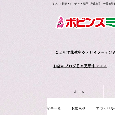
ミシンの販売・レンタル・修理・洋裁教室 一級技能
​こども洋裁教室ヴァレイソーイン
お店のブログ日々更新中＞＞＞
ホーム
記事一覧
お知らせ
てづくりル