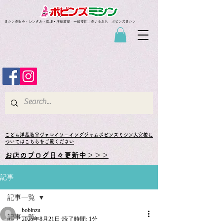
ミシンの販売・レンタル・修理・洋裁教室 一級技能士のいるお店 ボビンズミシン
​こども洋裁教室ヴァレイソーイングジャムボビンズミシン大宮校に
ついてはこちらをご覧ください
お店のブログ日々更新中＞＞＞
記事
記事一覧
bobinzu
記事一覧
2025年8月21日
読了時間: 1分