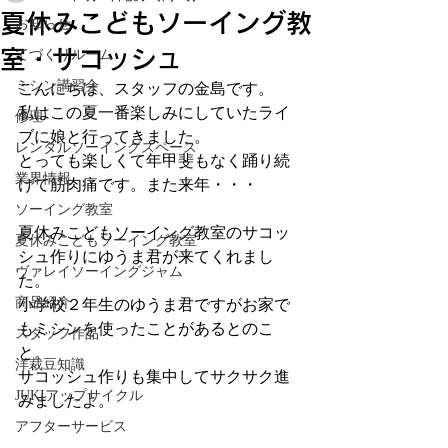
夏休みこどもソーイング教
お知らせ
室・サコッシュ
てづくりルーム
ミシン講習会
こんにちは、スタッフの金島です。
私はこの夏一番楽しみにしていたライ
修理
ブに娘と行ってきました。
レンタルソーイングスペース
とっても楽しくて年甲斐もなく踊り続
業界情報
けて筋肉痛です。また来年・・・
ソーイング教室
夏休みこどもソーイング教室のサコッ
夏休みこどもソーイング教室
シュ作りにゆうま君が来てくれまし
ヴァレイソーイングジャム
た。
商品紹介
小学校２年生のゆうま君ですがお家で
もミシンを使ったことがあるとのこ
スタッフ作品
と。
洋裁豆知識
サコッシュ作りも集中してサクサク進
JUKIアップサイクル
みましたよ。
アフターサービス