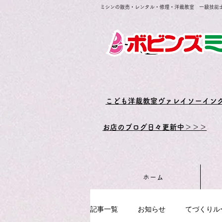
ミシンの販売・レンタル・修理・洋裁教室 一級技能
​こども洋裁教室ヴァレイソーイン
お店のブログ日々更新中＞＞＞
ホーム
記事一覧
お知らせ
てづくりル