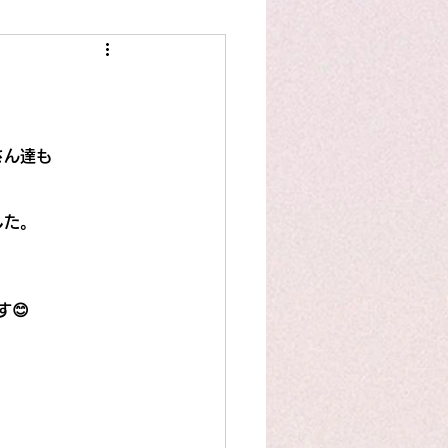
スタッフ作品
洋裁豆知識
さん達も
した。
😊