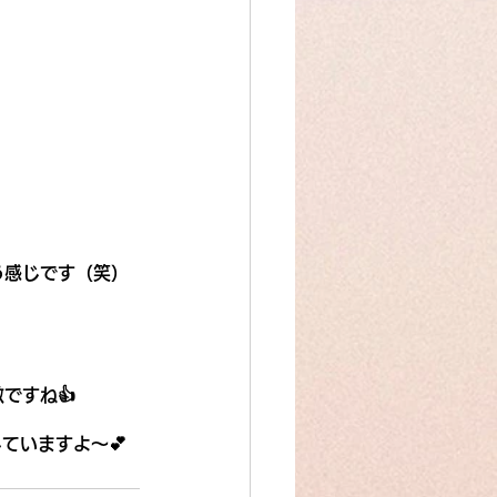
う感じです（笑）
ですね👍
ていますよ～💕