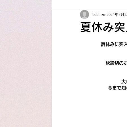
bobinzu
2024年7月
ソーイング教室
夏休みこども
夏休み突
JUKIアップサイクル
アフター
夏休みに突
秋締切の
大
今まで知