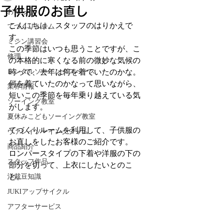
子供服のお直し
お知らせ
こんにちは。スタッフのはりかえで
てづくりルーム
す。
ミシン講習会
この季節はいつも思うことですが、こ
修理
の本格的に寒くなる前の微妙な気候の
レンタルソーイングスペース
時って、去年は何を着ていたのかな。
何を着ていたのかなって思いながら、
業界情報
短いこの季節を毎年乗り越えている気
ソーイング教室
がします。
夏休みこどもソーイング教室
てづくりルームを利用して、子供服の
ヴァレイソーイングジャム
お直しをしたお客様のご紹介です。
商品紹介
ロンパースタイプの下着や洋服の下の
スタッフ作品
部分を切って、上衣にしたいとのこ
と。
洋裁豆知識
JUKIアップサイクル
アフターサービス