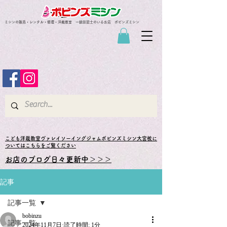
ミシンの販売・レンタル・修理・洋裁教室 一級技能士のいるお店 ボビンズミシン
​こども洋裁教室ヴァレイソーイングジャムボビンズミシン大宮校に
ついてはこちらをご覧ください
お店のブログ日々更新中＞＞＞
記事
記事一覧
bobinzu
記事一覧
2024年11月7日
読了時間: 1分