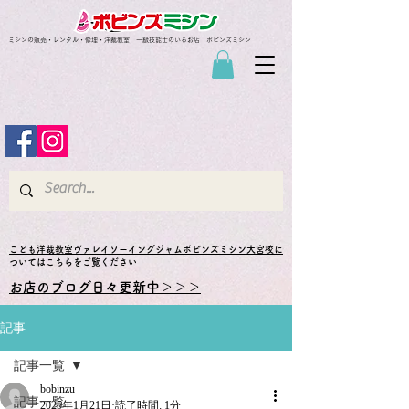
ミシンの販売・レンタル・修理・洋裁教室 一級技能士のいるお店 ボビンズミシン
​こども洋裁教室ヴァレイソーイングジャムボビンズミシン大宮校に
ついてはこちらをご覧ください
お店のブログ日々更新中＞＞＞
記事
記事一覧
bobinzu
記事一覧
2025年1月21日
読了時間: 1分