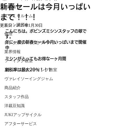
新春セールは今月いっぱい
お知らせ
まで！！！
てづくりルーム
ミシン講習会
更新日：
2025年1月30日
こんにちは。ボビンズミシンスタッフの翠で
修理
す。
年に一度の新春セール今月いっぱいまで開催
レンタルソーイングスペース
中
業界情報
ミシンがとってもお得な一ヶ月間
ソーイング教室
夏休みこどもソーイング教室
割引率は最大20％！！！
ヴァレイソーイングジャム
商品紹介
スタッフ作品
洋裁豆知識
JUKIアップサイクル
アフターサービス