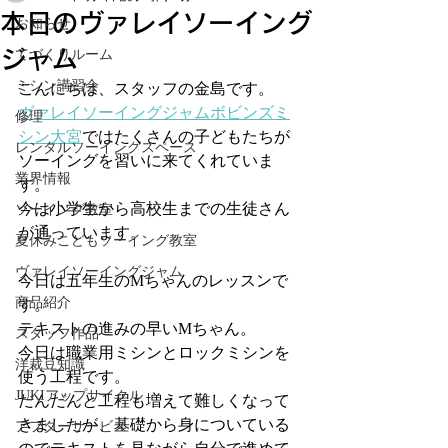
本日のヴァレイソーイング
お知らせ
ジャム
てづくりルーム
ミシン講習会
こんにちは、スタッフの金島です。
ヴァレイソーイングジャムボビンズミ
修理
シン大宮
ではたくさんの子どもたちが
レンタルソーイングスペース
ソーイングを習いに来てくれていま
業界情報
す。
今は小学生から高校生までの生徒さん
ソーイング教室
が通っています。
夏休みこどもソーイング教室
ヴァレイソーイングジャム
今日は五年生のMちゃんのレッスンで
商品紹介
す。
テキストの進みの早いMちゃん。
スタッフ作品
今日は職業用ミシンとロックミシンを
洋裁豆知識
使う工程です。
JUKIアップサイクル
だんだんと工程も増えて難しくなって
きましたが、基礎から身についている
アフターサービス