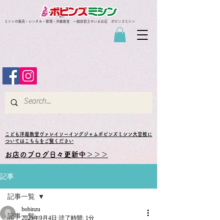
ミシンの販売・レンタル・修理・洋裁教室 一級技能士のいるお店 ボビンズミシン
​こども洋裁教室ヴァレイソーイングジャムボビンズミシン大宮校に
ついてはこちらをご覧ください
お店のブログ日々更新中＞＞＞
記事
記事一覧
bobinzu
記事一覧
2025年9月4日
読了時間: 1分