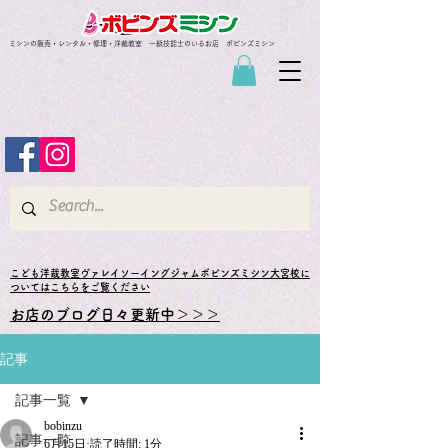
ミシンの販売・レンタル・修理・洋裁教室 一級技能士のいるお店 ボビンズミシン
​こども洋裁教室ヴァレイソーイングジャムボビンズミシン大宮校に
ついてはこちらをご覧ください
お店のブログ日々更新中＞＞＞
記事
記事一覧
bobinzu
記事一覧
6月15日
読了時間: 1分