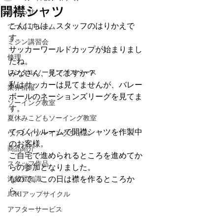
開襟シャツ
お知らせ
こんにちは。スタッフのはりかえで
てづくりルーム
す。
ミシン講習会
サッカーワールドカップが始まりまし
修理
たね。
レンタルソーイングスペース
みなさん、見てますか？
私はサッカーは見てませんが、バレー
業界情報
ボールのネーションズリーグを見てま
ソーイング教室
す。
夏休みこどもソーイング教室
てづくりルームで開襟シャツを作製中
ヴァレイソーイングジャム
のお客様。
商品紹介
ご自宅で進められるところを進めてか
スタッフ作品
らの参加となりました。
なので、この日は襟を作るところか
洋裁豆知識
ら。
JUKIアップサイクル
アフターサービス