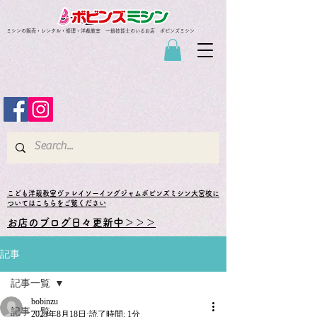
ミシンの販売・レンタル・修理・洋裁教室 一級技能士のいるお店 ボビンズミシン
​こども洋裁教室ヴァレイソーイングジャムボビンズミシン大宮校に
ついてはこちらをご覧ください
お店のブログ日々更新中＞＞＞
記事
記事一覧
bobinzu
記事一覧
2023年8月18日
読了時間: 1分