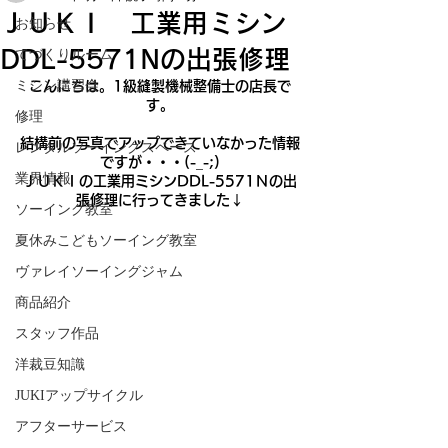
ＪＵＫＩ 工業用ミシン
お知らせ
DDL-5571Nの出張修理
てづくりルーム
ミシン講習会
こんにちは。1級縫製機械整備士の店長で
す。
修理
結構前の写真でアップできていなかった情報
レンタルソーイングスペース
ですが・・・(-_-;)
業界情報
ＪＵＫＩの工業用ミシンDDL-5571Ｎの出
張修理に行ってきました↓
ソーイング教室
夏休みこどもソーイング教室
ヴァレイソーイングジャム
商品紹介
スタッフ作品
洋裁豆知識
JUKIアップサイクル
アフターサービス