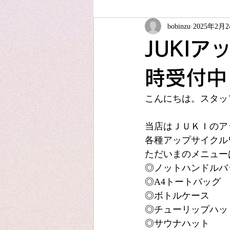
bobinzu
2025年2月
ソーイング教室
夏休みこども
JUKI
JUKIアップサイクル
アフター
時受付中
こんにちは。スタッ
当店はＪＵＫＩのア
各種アップサイクル
ただいまのメニュー
◎ノットハンドルバ
◎A4トートバッグ
◎ボトルケース
◎チューリップハッ
◎サウナハット