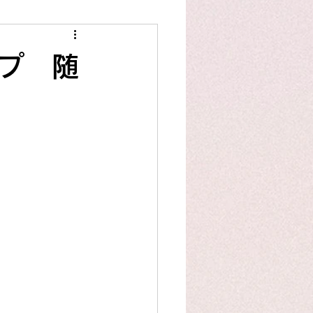
スタッフ作品
洋裁豆知識
ップ 随