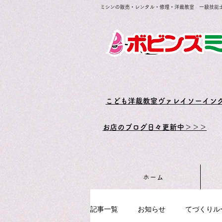
ミシンの販売・レンタル・修理・洋裁教室 一級技能
​こども洋裁教室ヴァレイソーイン
お店のブログ日々更新中＞＞＞
ホーム
記事一覧
お知らせ
てづくりル