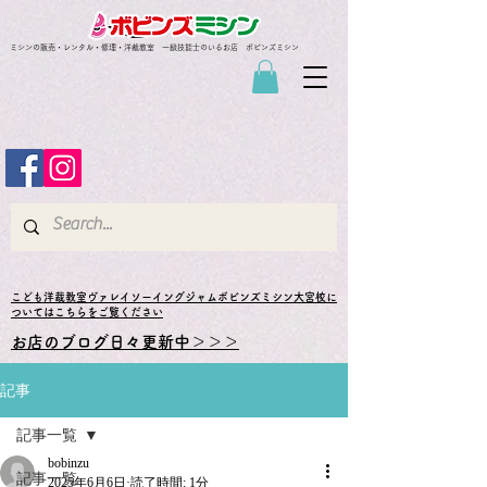
ミシンの販売・レンタル・修理・洋裁教室 一級技能士のいるお店 ボビンズミシン
​こども洋裁教室ヴァレイソーイングジャムボビンズミシン大宮校に
ついてはこちらをご覧ください
お店のブログ日々更新中＞＞＞
記事
記事一覧
bobinzu
記事一覧
2025年6月6日
読了時間: 1分