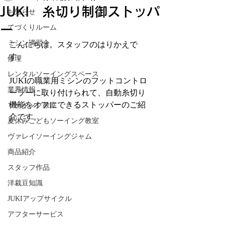
JUKI 糸切り制御ストッパ
お知らせ
ー
てづくりルーム
ミシン講習会
こんにちは。スタッフのはりかえで
す。
修理
レンタルソーイングスペース
JUKIの職業用ミシンのフットコントロ
業界情報
ーラーに取り付けられて、自動糸切り
機能をオフにできるストッパーのご紹
ソーイング教室
介です。
夏休みこどもソーイング教室
ヴァレイソーイングジャム
商品紹介
スタッフ作品
洋裁豆知識
JUKIアップサイクル
アフターサービス