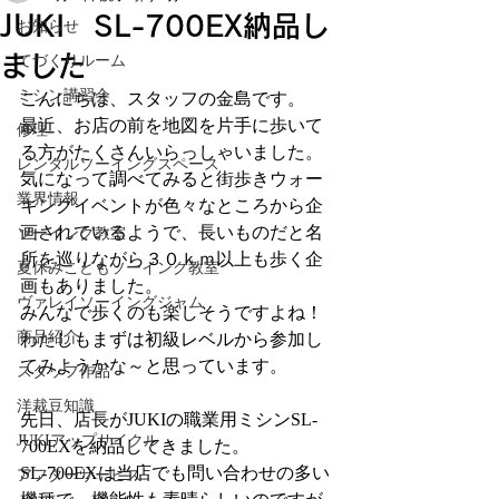
JUKI SL-700EX納品し
お知らせ
ました
てづくりルーム
ミシン講習会
こんにちは、スタッフの金島です。
最近、お店の前を地図を片手に歩いて
修理
る方がたくさんいらっしゃいました。
レンタルソーイングスペース
気になって調べてみると街歩きウォー
業界情報
キングイベントが色々なところから企
画されているようで、長いものだと名
ソーイング教室
所を巡りながら３０ｋｍ以上も歩く企
夏休みこどもソーイング教室
画もありました。
ヴァレイソーイングジャム
みんなで歩くのも楽しそうですよね！
商品紹介
わたしもまずは初級レベルから参加し
てみようかな～と思っています。
スタッフ作品
洋裁豆知識
先日、店長がJUKIの職業用ミシンSL-
JUKIアップサイクル
700EXを納品してきました。
SL-700EXは当店でも問い合わせの多い
アフターサービス