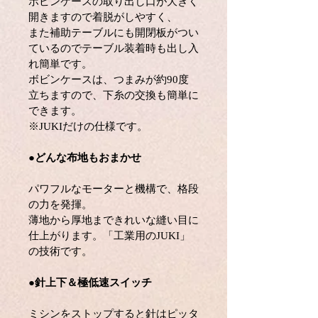
ボビンケースの取り出し口が大きく
開きますので着脱がしやすく、
また補助テーブルにも開閉板がつい
ているのでテーブル装着時も出し入
れ簡単です。
ボビンケースは、つまみが約90度
立ちますので、下糸の交換も簡単に
できます。
※JUKIだけの仕様です。
●
どんな布地もおまかせ
パワフルなモーターと機構で、格段
の力を発揮。
薄地から厚地まできれいな縫い目に
仕上がります。「工業用のJUKI」
の技術です。
●
針上下＆極低速スイッチ
ミシンをストップすると針はピッタ