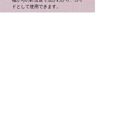
端からの針位置寸法がわかり、ガイ
ドとして使用できます。
●
面部糸切り
特殊な糸の糸切りや、下糸巻き後の
糸切りなどに使えます。
●
糸調子目盛り
上糸調子に目盛りが表示されていま
すので、素材や糸にあわせた調整が
しやすくなっています。
●
工業用針採用
●
軽量ポータブル
スペースを取らず、どこにでも持ち
運びができる軽量 ポータブルタイ
プなので縫う場所を選びません。