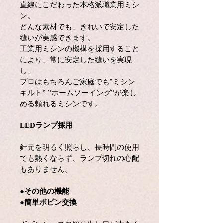
直線にこだわった本格派職業用ミシ
ン。
どんな素材でも、きれいで安定した
縫いが実感できます。
工業用ミシンの機構を採用すること
により、常に安定した縫いを実現
し、
プロはもちろんご家庭でも”ミシン
キルト” ”ホームソーイング”が楽し
める頼れるミシンです。
LEDランプ採用
針元を明るく照らし、長時間の使用
でも熱くならず、ランプ切れの心配
もありません。
●
その他の機能
●
簡単ボビン交換