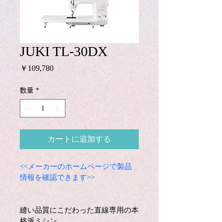
JUKI TL-30DX
価
￥109,780
格
数量
*
カートに追加する
<<メーカーのホームページで製品
情報を確認できます>>
縫い品質にこだわった直線専用の本
格派ミシン。