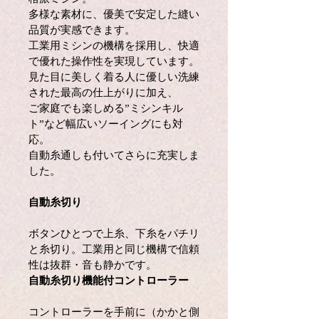
多様な素材に、優美で安定した縫い
品質が実感できます。
工業用ミシンの機構を採用し、快適
で優れた操作性を実現しています。
見た目に美しく着る人に優しい洗練
された最高の仕上がりに加え、
ご家庭でも楽しめる”ミシンキル
ト”など幅広いソーイングにも対
応。
自動糸通しも付いてさらに充実しま
した。
自動糸切り
ボタンひとつで上糸、下糸をパチリ
と糸切り。工業用と同じ機構で信頼
性は抜群・音も静かです。
自動糸切り機能付コントローラー
コントローラーを手前に（かかと側