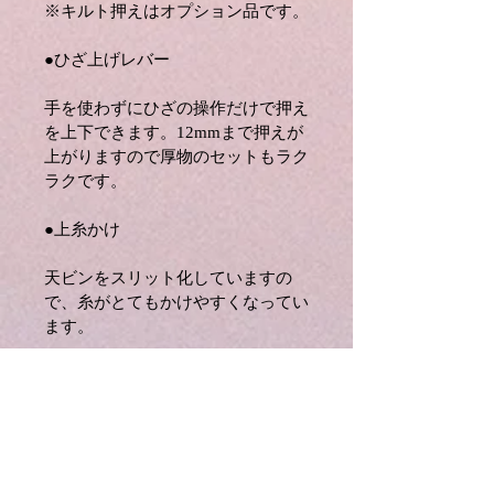
※キルト押えはオプション品です。
●ひざ上げレバー
手を使わずにひざの操作だけで押え
を上下できます。12mmまで押えが
上がりますので厚物のセットもラク
ラクです。
●上糸かけ
天ビンをスリット化していますの
で、糸がとてもかけやすくなってい
ます。
●針板目盛り
針板に目盛りが付いていますので布
端からの針位置寸法がわかり、ガイ
ドとして使用できます。