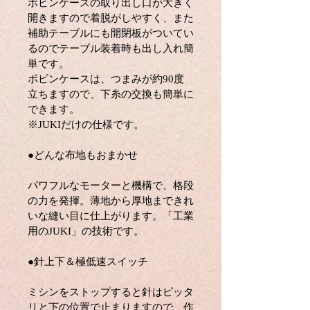
ボビンケースの取り出し口が大きく
開きますので着脱がしやすく、また
補助テーブルにも開閉板がついてい
るのでテーブル装着時も出し入れ簡
単です。
ボビンケースは、つまみが約90度
立ちますので、下糸の交換も簡単に
できます。
※JUKIだけの仕様です。
●どんな布地もおまかせ
パワフルなモーターと機構で、格段
の力を発揮。薄地から厚地まできれ
いな縫い目に仕上がります。「工業
用のJUKI」の技術です。
●針上下＆極低速スイッチ
ミシンをストップすると針はピッタ
リと下の位置で止まりますので、作