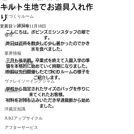
キルト生地でお道具入れ作
お知らせ
り
てづくりルーム
ミシン講習会
更新日：
2024年11月18日
こんにちは。ボビンズミシンスタッフの翠で
修理
す。
昨日は近所を散歩して少し暑かったのでかき
レンタルソーイングスペース
氷を食べました。
業界情報
三月も後半戦。卒業式を終えて入園入学の準
ソーイング教室
備を本格的に始めていく時期になりました。
夏休みこどもソーイング教室
今回は先日開催したてづくりルームの様子を
ご紹介します。
ヴァレイソーイングジャム
学校から指定されたサイズのバッグを作りに
商品紹介
来てくれたお客様。
スタッフ作品
材料をお持ち込みいただき早速裁断から始め
ました。
洋裁豆知識
JUKIアップサイクル
アフターサービス