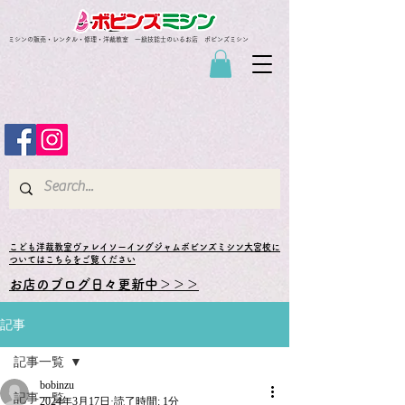
ミシンの販売・レンタル・修理・洋裁教室 一級技能士のいるお店 ボビンズミシン
​こども洋裁教室ヴァレイソーイングジャムボビンズミシン大宮校に
ついてはこちらをご覧ください
お店のブログ日々更新中＞＞＞
記事
記事一覧
bobinzu
記事一覧
2024年3月17日
読了時間: 1分