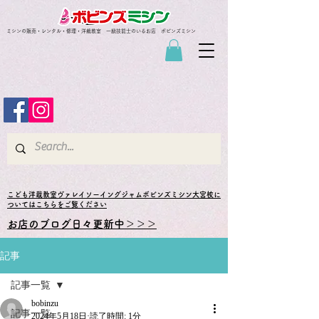
ミシンの販売・レンタル・修理・洋裁教室 一級技能士のいるお店 ボビンズミシン
​こども洋裁教室ヴァレイソーイングジャムボビンズミシン大宮校に
ついてはこちらをご覧ください
お店のブログ日々更新中＞＞＞
記事
記事一覧
bobinzu
記事一覧
2024年5月18日
読了時間: 1分