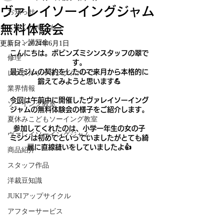
ヴァレイソーイングジャム
お知らせ
無料体験会
てづくりルーム
ミシン講習会
更新日：
2024年6月1日
こんにちは。ボビンズミシンスタッフの翠で
修理
す。
最近ジムの契約をしたので来月から本格的に
レンタルソーイングスペース
鍛えてみようと思います💪
業界情報
今回は午前中に開催したヴァレイソーイング
ソーイング教室
ジャムの無料体験会の様子をご紹介します。
夏休みこどもソーイング教室
参加してくれたのは、小学一年生の女の子
ヴァレイソーイングジャム
ミシンは初めてといっていましたがとても綺
麗に直線縫いをしていましたよ👍
商品紹介
スタッフ作品
洋裁豆知識
JUKIアップサイクル
アフターサービス